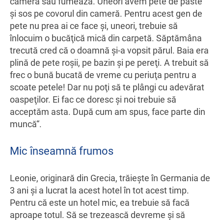
cameră sau fumează. Uneori avem pete de paste
şi sos pe covorul din cameră. Pentru acest gen de
pete nu prea ai ce face şi, uneori, trebuie să
înlocuim o bucăţică mică din carpetă. Săptămâna
trecută cred că o doamnă şi-a vopsit părul. Baia era
plină de pete roşii, pe bazin şi pe pereţi. A trebuit să
frec o bună bucată de vreme cu periuţa pentru a
scoate petele! Dar nu poţi să te plângi cu adevărat
oaspeţilor. Ei fac ce doresc şi noi trebuie să
acceptăm asta. După cum am spus, face parte din
muncă“.
Mic înseamnă frumos
Leonie, originară din Grecia, trăieşte în Germania de
3 ani şi a lucrat la acest hotel în tot acest timp.
Pentru că este un hotel mic, ea trebuie să facă
aproape totul. Să se trezească devreme şi să