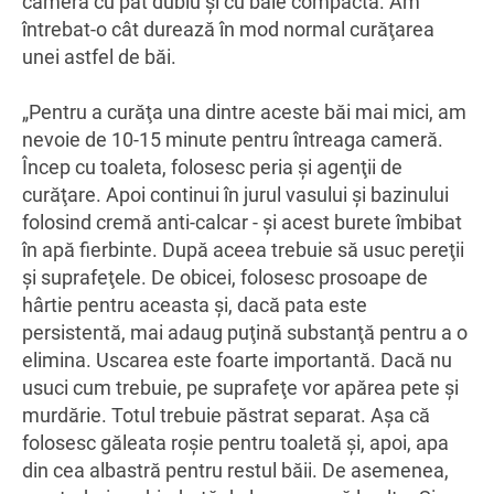
cameră cu pat dublu şi cu baie compactă. Am
întrebat-o cât durează în mod normal curăţarea
unei astfel de băi.
„Pentru a curăţa una dintre aceste băi mai mici, am
nevoie de 10-15 minute pentru întreaga cameră.
Încep cu toaleta, folosesc peria şi agenţii de
curăţare. Apoi continui în jurul vasului şi bazinului
folosind cremă anti-calcar - şi acest burete îmbibat
în apă fierbinte. După aceea trebuie să usuc pereţii
şi suprafeţele. De obicei, folosesc prosoape de
hârtie pentru aceasta şi, dacă pata este
persistentă, mai adaug puţină substanţă pentru a o
elimina. Uscarea este foarte importantă. Dacă nu
usuci cum trebuie, pe suprafeţe vor apărea pete şi
murdărie. Totul trebuie păstrat separat. Aşa că
folosesc găleata roşie pentru toaletă şi, apoi, apa
din cea albastră pentru restul băii. De asemenea,