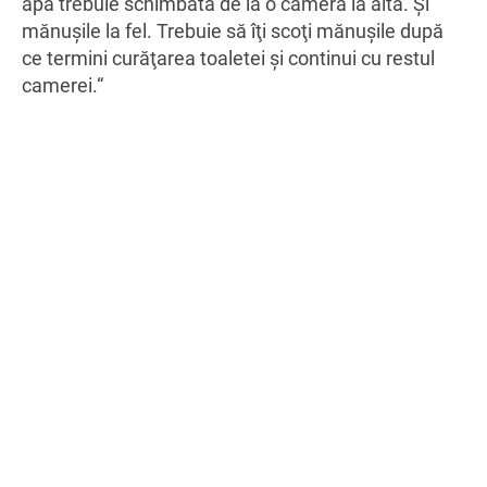
apa trebuie schimbată de la o cameră la alta. Şi
mănuşile la fel. Trebuie să îţi scoţi mănuşile după
ce termini curăţarea toaletei şi continui cu restul
camerei.“