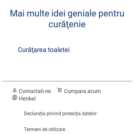
Mai multe idei geniale pentru
curăţenie
Curăţarea toaletei
Transformaţi-vă baia într-o încăpere
Nu trebuie să suportaţi o toaletă
plină cu flori
Contactati-ne
Cumpara acum
mirositoare - citiţi aceste sugestii!
Henkel
Declarația privind protecția datelor
Termeni de utilizare