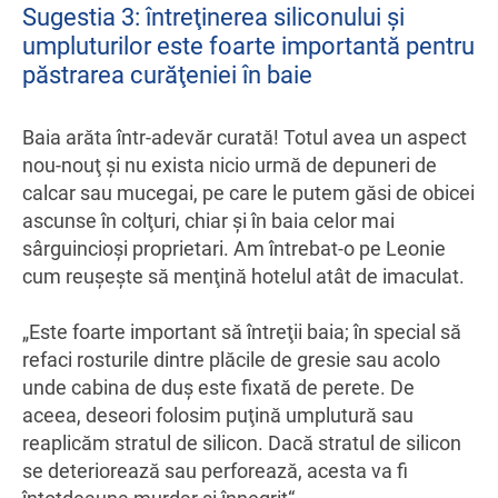
Sugestia 3: întreţinerea siliconului şi
umpluturilor este foarte importantă pentru
păstrarea curăţeniei în baie
Baia arăta într-adevăr curată! Totul avea un aspect
nou-nouţ şi nu exista nicio urmă de depuneri de
calcar sau mucegai, pe care le putem găsi de obicei
ascunse în colţuri, chiar şi în baia celor mai
sârguincioşi proprietari. Am întrebat-o pe Leonie
cum reuşeşte să menţină hotelul atât de imaculat.
„Este foarte important să întreţii baia; în special să
refaci rosturile dintre plăcile de gresie sau acolo
unde cabina de duş este fixată de perete. De
aceea, deseori folosim puţină umplutură sau
reaplicăm stratul de silicon. Dacă stratul de silicon
se deteriorează sau perforează, acesta va fi