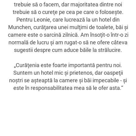
trebuie să o facem, dar majoritatea dintre noi
trebuie să o cureţe pe cea pe care o foloseşte.
Pentru Leonie, care lucrează la un hotel din
Munchen, curăţarea unei mulţimi de toalete, băi şi
camere este o sarcină zilnică. Am însoţit-o într-o zi
normală de lucru şi am rugat-o să ne ofere câteva
sugestii despre cum aduce băile la strălucire.
„Curăţenia este foarte importantă pentru noi.
Suntem un hotel mic şi prietenos, dar oaspeţii
noştri se aşteaptă la camere şi băi impecabile - şi
este în responsabilitatea mea să le ofer asta.“