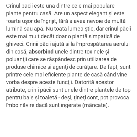
Crinul păcii este una dintre cele mai populare
plante pentru casă. Are un aspect elegant şi este
foarte uşor de îngrijit, fără a avea nevoie de multă
lumină sau apă. Nu toată lumea ştie, dar crinul păcii
este mai mult decât doar o plantă simpatică de
ghiveci. Crinii păcii ajută şi la împrospătarea aerului
din casă,
absorbind
unele dintre toxinele şi
poluanţii care se răspândesc prin utilizarea de
produse chimice şi agenţi de curăţare. De fapt, sunt
printre cele mai eficiente plante de casă când vine
vorba despre aceste funcţii. Datorită acestor
atribute, crinii păcii sunt unele dintre plantele de top
pentru baie şi toaletă - deşi, ţineţi cont, pot provoca
îmbolnăvire dacă sunt ingerate (mâncate).