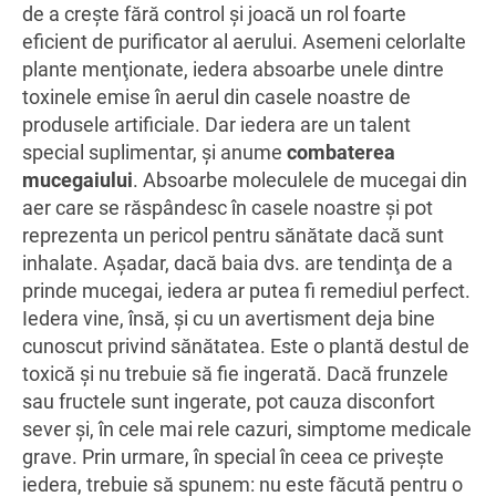
de a creşte fără control şi joacă un rol foarte
eficient de purificator al aerului. Asemeni celorlalte
plante menţionate, iedera absoarbe unele dintre
toxinele emise în aerul din casele noastre de
produsele artificiale. Dar iedera are un talent
special suplimentar, şi anume
combaterea
mucegaiului
. Absoarbe moleculele de mucegai din
aer care se răspândesc în casele noastre şi pot
reprezenta un pericol pentru sănătate dacă sunt
inhalate. Aşadar, dacă baia dvs. are tendinţa de a
prinde mucegai, iedera ar putea fi remediul perfect.
Iedera vine, însă, şi cu un avertisment deja bine
cunoscut privind sănătatea. Este o plantă destul de
toxică şi nu trebuie să fie ingerată. Dacă frunzele
sau fructele sunt ingerate, pot cauza disconfort
sever şi, în cele mai rele cazuri, simptome medicale
grave. Prin urmare, în special în ceea ce priveşte
iedera, trebuie să spunem: nu este făcută pentru o