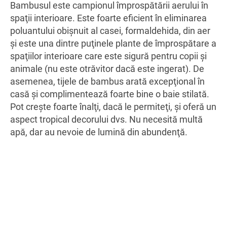
Bambusul este campionul împrospătării aerului în
spaţii interioare. Este foarte eficient în eliminarea
poluantului obişnuit al casei, formaldehida, din aer
şi este una dintre puţinele plante de împrospătare a
spaţiilor interioare care este sigură pentru copii şi
animale (nu este otrăvitor dacă este ingerat). De
asemenea, tijele de bambus arată excepţional în
casă şi complimentează foarte bine o baie stilată.
Pot creşte foarte înalţi, dacă le permiteţi, şi oferă un
aspect tropical decorului dvs. Nu necesită multă
apă, dar au nevoie de lumină din abundenţă.