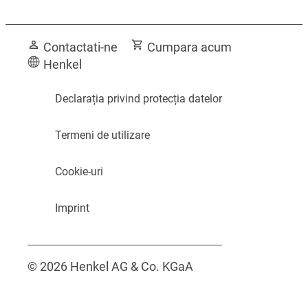
Băi pline de culoare
Obţineţi sugestii de top de la un
Contactati-ne
Cumpara acum
angajat al hotelului
Henkel
Declarația privind protecția datelor
Termeni de utilizare
Cookie-uri
Imprint
© 2026 Henkel AG & Co. KGaA