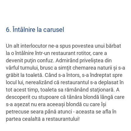
6. Întâlnire la carusel
Un alt interlocutor ne-a spus povestea unui bărbat
la o întâlnire într-un restaurant rotitor, care a
devenit puţin confuz. Admirând priveliştea din
vârful turnului, brusc a simţit chemarea naturii şi s-a
grăbit la toaletă. Când s-a întors, s-a îndreptat spre
locul lui, nerealizând că restaurantul s-a deplasat în
tot acest timp, toaleta sa rămânând staţionară. A
descoperit cu stupoare că tânăra blondă lângă care
s-a aşezat nu era aceeaşi blondă cu care îşi
petrecuse seara până atunci - aceasta se afla în
partea cealaltă a restaurantului!