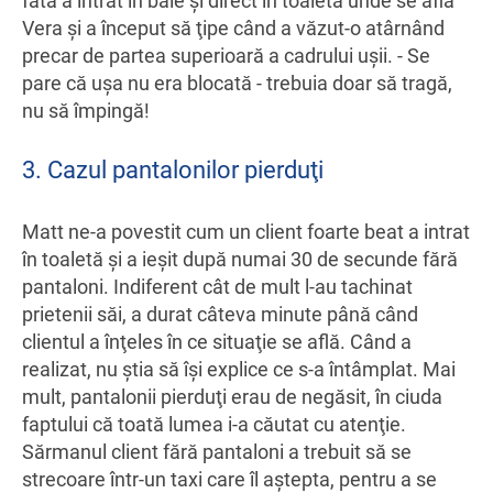
fată a intrat în baie şi direct în toaleta unde se afla
Vera şi a început să ţipe când a văzut-o atârnând
precar de partea superioară a cadrului uşii. - Se
pare că uşa nu era blocată - trebuia doar să tragă,
nu să împingă!
3. Cazul pantalonilor pierduţi
Matt ne-a povestit cum un client foarte beat a intrat
în toaletă şi a ieşit după numai 30 de secunde fără
pantaloni. Indiferent cât de mult l-au tachinat
prietenii săi, a durat câteva minute până când
clientul a înţeles în ce situaţie se află. Când a
realizat, nu ştia să îşi explice ce s-a întâmplat. Mai
mult, pantalonii pierduţi erau de negăsit, în ciuda
faptului că toată lumea i-a căutat cu atenţie.
Sărmanul client fără pantaloni a trebuit să se
strecoare într-un taxi care îl aştepta, pentru a se