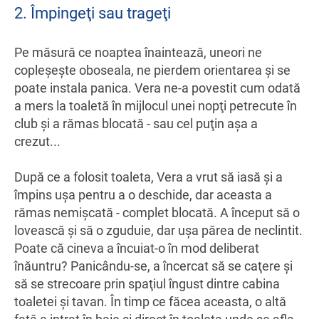
2. Împingeţi sau trageţi
Pe măsură ce noaptea înaintează, uneori ne
copleşeşte oboseala, ne pierdem orientarea şi se
poate instala panica. Vera ne-a povestit cum odată
a mers la toaletă în mijlocul unei nopţi petrecute în
club şi a rămas blocată - sau cel puţin aşa a
crezut...
După ce a folosit toaleta, Vera a vrut să iasă şi a
împins uşa pentru a o deschide, dar aceasta a
rămas nemişcată - complet blocată. A început să o
lovească şi să o zguduie, dar uşa părea de neclintit.
Poate că cineva a încuiat-o în mod deliberat
înăuntru? Panicându-se, a încercat să se caţere şi
să se strecoare prin spaţiul îngust dintre cabina
toaletei şi tavan. În timp ce făcea aceasta, o altă