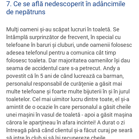
7. Ce se află nedescoperit în adâncimile
de nepătruns
Mulţi oameni şi-au scăpat lucruri în toaletă. Se
întâmplă surprinzător de frecvent, în special cu
telefoane în baruri şi cluburi, unde oamenii folosesc
adesea telefonul pentru a comunica cât timp
folosesc toaleta. Dar majoritatea oamenilor îşi dau
seama de accidentul care s-a petrecut. Andy a
povestit că în 5 ani de când lucrează ca barman,
personalul responsabil de curăţenie a găsit mai
multe telefoane şi foarte multe bijuterii în şi în jurul
toaletelor. Cel mai uimitor lucru dintre toate, el şi-a
amintit de o ocazie în care personalul a găsit cheile
unei maşini în vasul de toaletă - apoi a găsit maşina
cărora le aparţineau în afara incintei! A durat o zi
întreagă până când clientul şi-a făcut curaj pe seară
să intre în club şi să îşi recupereze cheile.