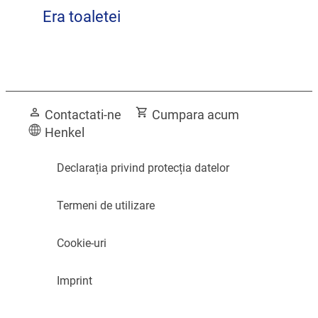
Era toaletei
Transformaţi-vă baia într-o încăpere
Obţineţi sugestii de top de la un
plină cu flori
Contactati-ne
Cumpara acum
angajat al hotelului
Henkel
Declarația privind protecția datelor
Termeni de utilizare
Cookie-uri
Imprint