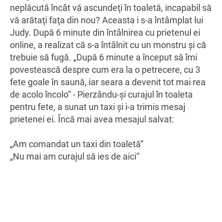
neplăcută încât vă ascundeţi în toaletă, incapabil să
vă arătaţi faţa din nou? Aceasta i s-a întâmplat lui
Judy. După 6 minute din întâlnirea cu prietenul ei
online, a realizat că s-a întâlnit cu un monstru şi că
trebuie să fugă. „După 6 minute a început să îmi
povestească despre cum era la o petrecere, cu 3
fete goale în saună, iar seara a devenit tot mai rea
de acolo încolo“ - Pierzându-şi curajul în toaleta
pentru fete, a sunat un taxi şi i-a trimis mesaj
prietenei ei. Încă mai avea mesajul salvat:
„Am comandat un taxi din toaletă“
„Nu mai am curajul să ies de aici“