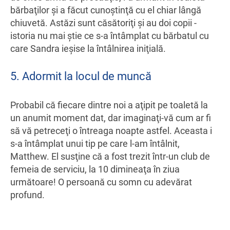
bărbaţilor şi a făcut cunoştinţă cu el chiar lângă
chiuvetă. Astăzi sunt căsătoriţi şi au doi copii -
istoria nu mai ştie ce s-a întâmplat cu bărbatul cu
care Sandra ieşise la întâlnirea iniţială.
5. Adormit la locul de muncă
Probabil că fiecare dintre noi a aţipit pe toaletă la
un anumit moment dat, dar imaginaţi-vă cum ar fi
să vă petreceţi o întreaga noapte astfel. Aceasta i
s-a întâmplat unui tip pe care l-am întâlnit,
Matthew. El susţine că a fost trezit într-un club de
femeia de serviciu, la 10 dimineaţa în ziua
următoare! O persoană cu somn cu adevărat
profund.