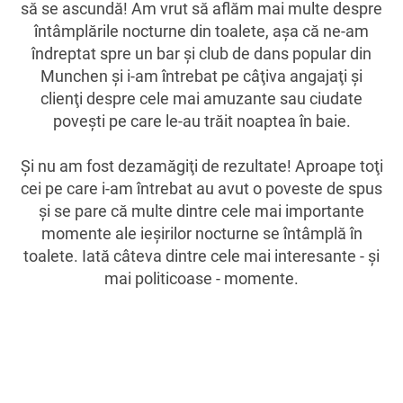
să se ascundă! Am vrut să aflăm mai multe despre
întâmplările nocturne din toalete, aşa că ne-am
îndreptat spre un bar şi club de dans popular din
Munchen şi i-am întrebat pe câţiva angajaţi şi
clienţi despre cele mai amuzante sau ciudate
poveşti pe care le-au trăit noaptea în baie.
Şi nu am fost dezamăgiţi de rezultate! Aproape toţi
cei pe care i-am întrebat au avut o poveste de spus
şi se pare că multe dintre cele mai importante
momente ale ieşirilor nocturne se întâmplă în
toalete. Iată câteva dintre cele mai interesante - şi
mai politicoase - momente.